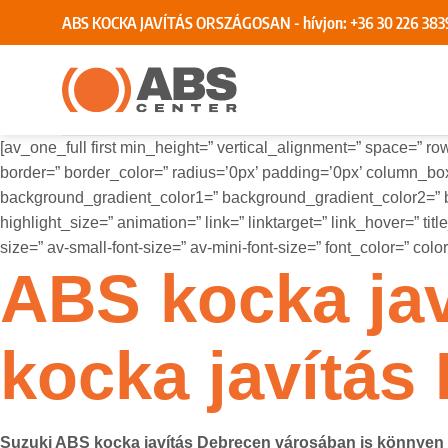
Skip
ABS KOCKA JAVÍTÁS ORSZÁGOSAN - hívjon:
+36 30 226 383
to
content
[av_one_full first min_height=” vertical_alignment=” space
border=” border_color=” radius=’0px’ padding=’0px’ column
background_gradient_color1=” background_gradient_color2=” bac
highlight_size=” animation=” link=” linktarget=” link_hover=” ti
size=” av-small-font-size=” av-mini-font-size=” font_color=” co
ABS kocka jav
kocka javítás
Suzuki ABS kocka javítás Debrecen városában is könnyen