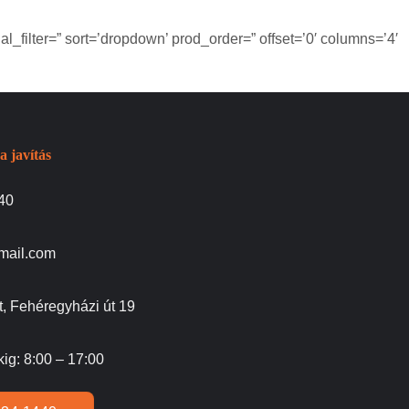
_filter=” sort=’dropdown’ prod_order=” offset=’0′ columns=’4′
a javítás
40
gmail.com
, Fehéregyházi út 19
kig: 8:00 – 17:00