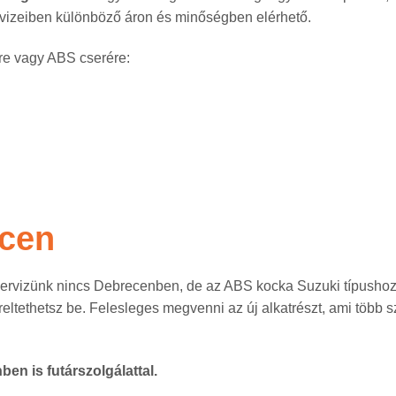
rvizeiben különböző áron és minőségben elérhető.
re vagy ABS cserére:
ecen
zervizünk nincs Debrecenben, de az ABS kocka Suzuki típushoz ja
reltethetsz be. Felesleges megvenni az új alkatrészt, ami több s
en is futárszolgálattal.