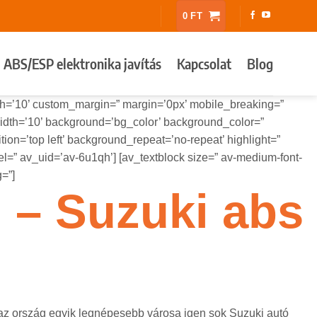
0
FT
ABS/ESP elektronika javítás
Kapcsolat
Blog
h=’10’ custom_margin=” margin=’0px’ mobile_breaking=”
th=’10’ background=’bg_color’ background_color=”
on=’top left’ background_repeat=’no-repeat’ highlight=”
abel=” av_uid=’av-6u1qh’] [av_textblock size=” av-medium-font-
=”]
 – Suzuki abs
z ország egyik legnépesebb városa igen sok Suzuki autó