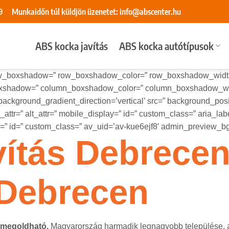
9
Munkaidőn túl küldjön üzenetet:
info@abscenter.hu
ABS kocka javítás
ABS kocka autótípusok
=” row_boxshadow=” row_boxshadow_color=” row_boxshadow_widt
_boxshadow=” column_boxshadow_color=” column_boxshadow_wid
kground_gradient_direction=’vertical’ src=” background_positi
tle_attr=” alt_attr=” mobile_display=” id=” custom_class=” aria_l
lor=” id=” custom_class=” av_uid=’av-kue6ejf8′ admin_preview_bg
ítás Debrecen
 Debrecen
 megoldható.
Magyarország harmadik legnagyobb települése, a