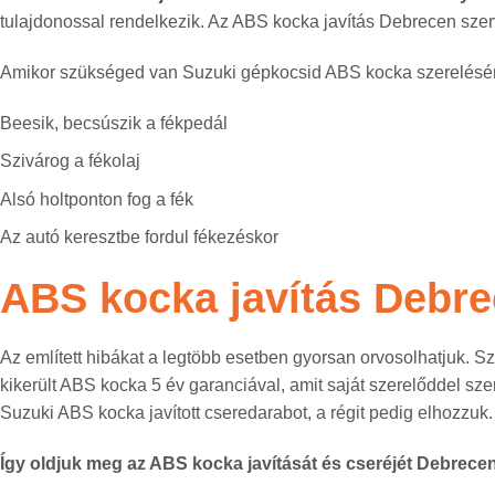
tulajdonossal rendelkezik. Az ABS kocka javítás Debrecen sze
Amikor szükséged van Suzuki gépkocsid ABS kocka szerelésé
Beesik, becsúszik a fékpedál
Szivárog a fékolaj
Alsó holtponton fog a fék
Az autó keresztbe fordul fékezéskor
ABS kocka javítás Debr
Az említett hibákat a legtöbb esetben gyorsan orvosolhatjuk. S
kikerült ABS kocka 5 év garanciával, amit saját szerelőddel sze
Suzuki ABS kocka javított cseredarabot, a régit pedig elhozzuk.
Így oldjuk meg az ABS kocka javítását és cseréjét Debrecenb