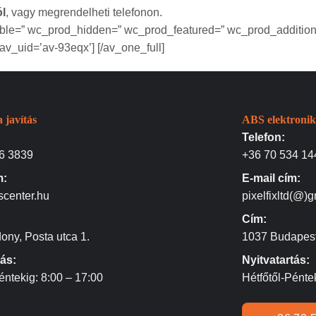
l
, vagy megrendelheti telefonon.
sible=” wc_prod_hidden=” wc_prod_featured=” wc_prod_additional
av_uid=’av-93eqx’] [/av_one_full]
 javítás
ABS elektronik
Telefon:
6 3839
+36 70 534 14
m:
E-mail cím:
scenter.hu
pixelfixltd(@)
Cím:
ony, Posta utca 1.
1037 Budapest
tás:
Nyitvatartás:
éntekig: 8:00 – 17:00
Hétfőtől-Pénte