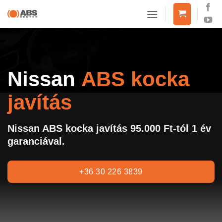
Skip
to
content
Nissan
ABS kocka
javítás
Nissan ABS kocka javítás 95.000 Ft-tól 1 év
garanciával.
+36 30 226 3839