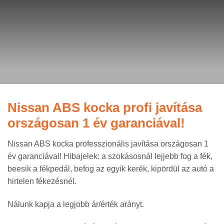
Nissan ABS kocka profi javítása
országosan 1 év garanciával!
Nissan ABS kocka professzionális javítása országosan 1
év garanciával! Hibajelek: a szokásosnál lejjebb fog a fék,
beesik a fékpedál, befog az egyik kerék, kipördül az autó a
hirtelen fékezésnél.
Nálunk kapja a legjobb ár/érték arányt.