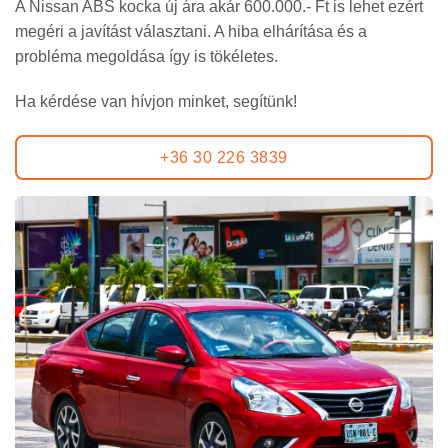
A Nissan ABS kocka új ára akár 600.000.- Ft is lehet ezért
megéri a javítást választani. A hiba elhárítása és a
probléma megoldása így is tökéletes.
Ha kérdése van hívjon minket, segítünk!
+36 30 226 3839