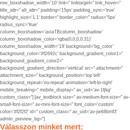
row_boxshadow_width=’10’ link=” linktarget=” link_hover=”
title_attr=” alt_attr=” padding=’15px’ padding_sync=’true’
highlight_size=’1.1′ border=” border_color=” radius=’5px’
radius_sync=’true’
column_boxshadow=’aviaTBcolumn_boxshadow’
column_boxshadow_color=’rgba(0,0,0,0.31)’
column_boxshadow_width=’19’ background=’bg_color’
background_color=’#f2692c’ background_gradient_color1=”
background_gradient_color2=”
background_gradient_direction=’vertical’ src=” attachment=”
attachment_size=” background_position=’top left’
background_repeat=’no-repeat’ animation=’left-to-right’
mobile_breaking=” mobile_display=” av_uid=’av-1fjkg’
custom_class=”] [av_textblock size=” av-medium-font-size=” av-
small-font-size=” av-mini-font-size=” font_color=’custom’
color=’#f2f2f2′ id=” custom_class=” av_uid=’av-jw68bmf3′
admin_preview_bg=”]
Válasszon minket mert: