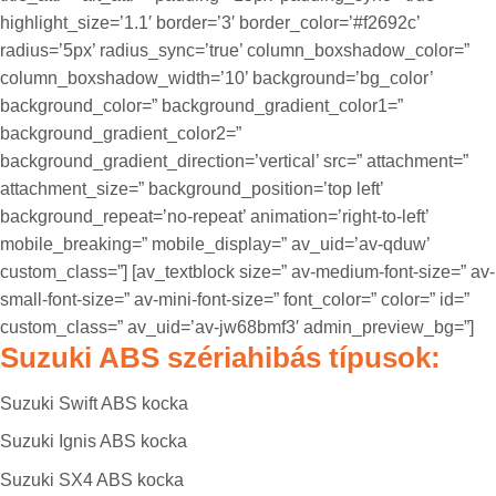
highlight_size=’1.1′ border=’3′ border_color=’#f2692c’
radius=’5px’ radius_sync=’true’ column_boxshadow_color=”
column_boxshadow_width=’10’ background=’bg_color’
background_color=” background_gradient_color1=”
background_gradient_color2=”
background_gradient_direction=’vertical’ src=” attachment=”
attachment_size=” background_position=’top left’
background_repeat=’no-repeat’ animation=’right-to-left’
mobile_breaking=” mobile_display=” av_uid=’av-qduw’
custom_class=”] [av_textblock size=” av-medium-font-size=” av-
small-font-size=” av-mini-font-size=” font_color=” color=” id=”
custom_class=” av_uid=’av-jw68bmf3′ admin_preview_bg=”]
Suzuki ABS szériahibás típusok:
Suzuki Swift ABS kocka
Suzuki Ignis ABS kocka
Suzuki SX4 ABS kocka