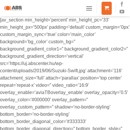
Skip
to
content
[av_section min_height=’percent’ min_height_pc=’33’
min_height_px=’500px’ padding=’default’ custom_margin=’0px’
custom_margin_sync=’true’ color=’main_color’
background=’bg_color’ custom_bg=”
background_gradient_color1=” background_gradient_color2=”
background_gradient_direction=’vertical’
src=’https://uj.abscenter.hu/wp-
content/uploads/2019/06/Suzuki-Swift.jpg’ attachment=’116′
attachment_size=’full’ attach=’parallax’ position=’top center’
repeat=’repeat-x’ video=” video_ratio=’16:9′
overlay_enable=’aviaTBoverlay_enable’ overlay_opacity=’0.5′
overlay_color=’#000000′ overlay_pattern=”
overlay_custom_pattern=” shadow=’no-border-styling’
bottom_border=’no-border-styling’
bottom_border_diagonal_color=’#333333′
bottom_border_diagonal_direction=” bottom_border_style=”