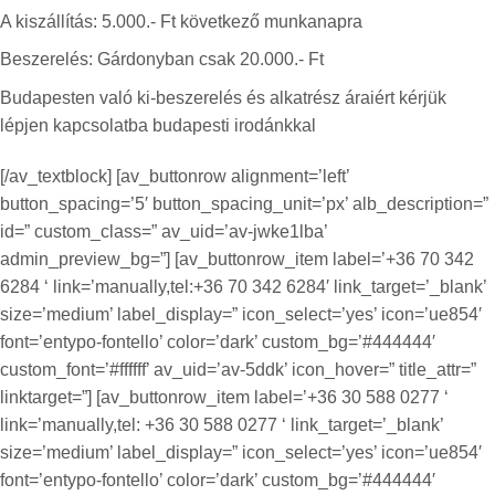
A kiszállítás: 5.000.- Ft következő munkanapra
Beszerelés:
Gárdonyban csak 20.000.- Ft
Budapesten való ki-beszerelés és alkatrész áraiért kérjük
lépjen kapcsolatba budapesti irodánkkal
[/av_textblock] [av_buttonrow alignment=’left’
button_spacing=’5′ button_spacing_unit=’px’ alb_description=”
id=” custom_class=” av_uid=’av-jwke1lba’
admin_preview_bg=”] [av_buttonrow_item label=’+36 70 342
6284 ‘ link=’manually,tel:+36 70 342 6284′ link_target=’_blank’
size=’medium’ label_display=” icon_select=’yes’ icon=’ue854′
font=’entypo-fontello’ color=’dark’ custom_bg=’#444444′
custom_font=’#ffffff’ av_uid=’av-5ddk’ icon_hover=” title_attr=”
linktarget=”] [av_buttonrow_item label=’+36 30 588 0277 ‘
link=’manually,tel: +36 30 588 0277 ‘ link_target=’_blank’
size=’medium’ label_display=” icon_select=’yes’ icon=’ue854′
font=’entypo-fontello’ color=’dark’ custom_bg=’#444444′