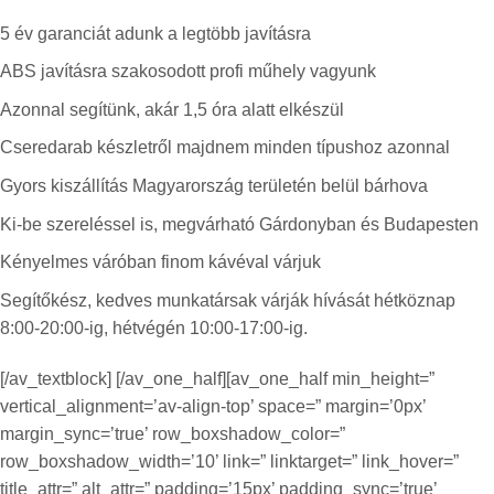
5 év garanciát adunk a legtöbb javításra
ABS javításra szakosodott profi műhely vagyunk
Azonnal segítünk, akár 1,5 óra alatt elkészül
Cseredarab készletről majdnem minden típushoz azonnal
Gyors kiszállítás Magyarország területén belül bárhova
Ki-be szereléssel is, megvárható Gárdonyban és Budapesten
Kényelmes váróban finom kávéval várjuk
Segítőkész, kedves munkatársak várják hívását hétköznap
8:00-20:00-ig, hétvégén 10:00-17:00-ig.
[/av_textblock] [/av_one_half][av_one_half min_height=”
vertical_alignment=’av-align-top’ space=” margin=’0px’
margin_sync=’true’ row_boxshadow_color=”
row_boxshadow_width=’10’ link=” linktarget=” link_hover=”
title_attr=” alt_attr=” padding=’15px’ padding_sync=’true’