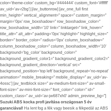
color=’theme-color’ custom_bg=’#444444′ custom_font=’#ffffff’
av_uid=’av-r2bg’] [/av_buttonrow] [av_one_full first
min_height=” vertical_alignment=” space=” custom_margin=”
margin=’0px’ row_boxshadow=” row_boxshadow_color=”
row_boxshadow_width=’10’ link=” linktarget=” link_hover=”
title_attr=” alt_attr=” padding=’0px’ highlight=” highlight_size=”
border=” border_color=” radius=’0px’ column_boxshadow=”
column_boxshadow_color=” column_boxshadow_width=’10’
background=’bg_color’ background_color=”
background_gradient_color1=” background_gradient_color2=”
background_gradient_direction=’vertical’ src=”
background_position=’top left’ background_repeat=’no-repeat’
animation=” mobile_breaking=” mobile_display=” av_uid=’av-
4ossc’] [av_textblock size=” av-medium-font-size=” av-small-
font-size=” av-mini-font-size=” font_color=” color=” id=”
custom_class=” av_uid=’av-jw687xh0′ admin_preview_bg=”]
Suzuki ABS kocka profi javítása országosan 5 év
garanciával!
Ha lent fog a fék vagy beesik a fékpedál az ABS