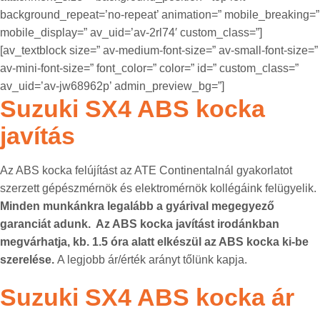
background_repeat=’no-repeat’ animation=” mobile_breaking=”
mobile_display=” av_uid=’av-2rl74′ custom_class=”]
[av_textblock size=” av-medium-font-size=” av-small-font-size=”
av-mini-font-size=” font_color=” color=” id=” custom_class=”
av_uid=’av-jw68962p’ admin_preview_bg=”]
Suzuki SX4 ABS kocka
javítás
Az ABS kocka felújítást az ATE Continentalnál gyakorlatot
szerzett gépészmérnök és elektromérnök kollégáink felügyelik.
Minden munkánkra legalább a gyárival megegyező
garanciát adunk. Az ABS kocka javítást irodánkban
megvárhatja, kb. 1.5 óra alatt elkészül az ABS kocka ki-be
szerelése.
A legjobb ár/érték arányt tőlünk kapja.
Suzuki SX4 ABS kocka ár