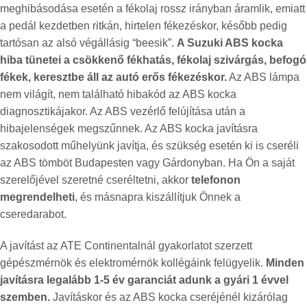
meghibásodása esetén a fékolaj rossz irányban áramlik, emiatt
a pedál kezdetben ritkán, hirtelen fékezéskor, később pedig
tartósan az alsó végállásig “beesik”.
A Suzuki ABS kocka
hiba tünetei a
csökkenő fékhatás, fékolaj szivárgás,
befogó
fékek, keresztbe áll az autó erős fékezéskor.
Az ABS lámpa
nem világít, nem található hibakód az ABS kocka
diagnosztikájakor. Az ABS vezérlő felújítása után a
hibajelenségek megszűnnek. Az ABS kocka javításra
szakosodott műhelyünk javítja, és szükség esetén ki is cseréli
az ABS tömböt Budapesten vagy Gárdonyban. Ha Ön a saját
szerelőjével szeretné cseréltetni, akkor
telefonon
megrendelheti
, és másnapra kiszállítjuk Önnek a
cseredarabot.
A javítást az ATE Continentalnál gyakorlatot szerzett
gépészmérnök és elektromérnök kollégáink felügyelik.
Minden
javításra legalább 1-5 év garanciát adunk a gyári 1 évvel
szemben.
Javításkor és az ABS kocka cseréjénél kizárólag