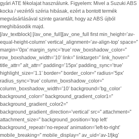
gyári ATE fékolajat használunk. Figyelem: Mivel a Suzuki ABS
kocka / vezérlői széria hibásak, ezért a bontott termék
megvásárlásával szinte garantált, hogy az ABS újból
meghibásodik majd.
[/av_textblock] [/av_one_full][av_one_full first min_height=’av-
equal-height-column’ vertical_alignment=’av-align-top’ space=”
margin=’0px’ margin_sync=’true’ row_boxshadow_color=”
row_boxshadow_width=’10’ link=” linktarget=” link_hover=”
title_attr=” alt_attr=” padding=’15px’ padding_sync=’true’
highlight_size=’1.1′ border=” border_color=” radius=’5px’
radius_sync=’true’ column_boxshadow_color=”
column_boxshadow_width=’10’ background=’bg_color’
background_color=” background_gradient_color1=”
background_gradient_color2=”
background_gradient_direction=’vertical’ src=” attachment=”
attachment_size=” background_position=’top left’
background_repeat=’no-repeat’ animation=’left-to-right’
mobile_breaking=” mobile_display=” av_uid=’av-1fjkg’