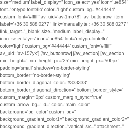
size=’medium’ label_display=” icon_select=’yes’ icon=’ue854′
font=’entypo-fontello’ color=’light’ custom_bg=’#444444′
custom_font=’#ffffff’ av_uid=’av-1mo78′] [av_buttonrow_item
label=’+36 30 588 0277 ‘ link=’manually,tel: +36 30 588 0277 ‘
link_target=’_blank’ size=’medium’ label_display=”
icon_select=’yes’ icon=’ue854′ font=’entypo-fontello’
color=’light’ custom_bg=’#444444′ custom_font=’#ffffff’
av_uid=’av-157yk’] [/av_buttonrow] [/av_section] [av_section
min_height=” min_height_pc=’25’ min_height_px=’500px’
padding=’small’ shadow=’no-border-styling’
bottom_border=’no-border-styling’
bottom_border_diagonal_color=’#333333′
bottom_border_diagonal_direction=” bottom_border_style=”
custom_margin=’0px’ custom_margin_sync=’true’
custom_arrow_bg=” id=” color=’main_color’
background=’bg_color’ custom_bg=”
background_gradient_color1=” background_gradient_color2=”
background_gradient_direction=’vertical’ src=” attachment=”