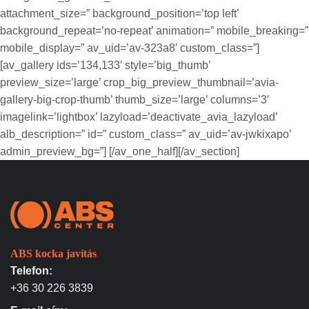
attachment_size=” background_position=’top left’
background_repeat=’no-repeat’ animation=” mobile_breaking=”
mobile_display=” av_uid=’av-323a8′ custom_class=”]
[av_gallery ids=’134,133′ style=’big_thumb’
preview_size=’large’ crop_big_preview_thumbnail=’avia-
gallery-big-crop-thumb’ thumb_size=’large’ columns=’3′
imagelink=’lightbox’ lazyload=’deactivate_avia_lazyload’
alb_description=” id=” custom_class=” av_uid=’av-jwkixapo’
admin_preview_bg=”] [/av_one_half][/av_section]
ABS kocka javítás
Telefon:
+36 30 226 3839