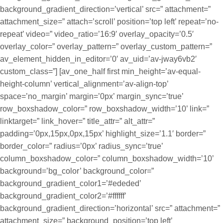
background_gradient_direction=’vertical’ src=” attachment=”
attachment_size=” attach=’scroll’ position=’top left’ repeat=’no-
repeat’ video=” video_ratio=’16:9′ overlay_opacity=’0.5′
overlay_color=” overlay_pattern=” overlay_custom_pattern=”
av_element_hidden_in_editor=’0′ av_uid=’av-jway6vb2′
custom_class=”] [av_one_half first min_height=’av-equal-
height-column’ vertical_alignment=’av-align-top’
space=’no_margin’ margin=’0px’ margin_sync=’true’
row_boxshadow_color=” row_boxshadow_width=’10’ link=”
linktarget=” link_hover=” title_attr=” alt_attr=”
padding=’0px,15px,0px,15px’ highlight_size=’1.1′ border=”
border_color=” radius=’0px’ radius_sync=’true’
column_boxshadow_color=” column_boxshadow_width=’10’
background=’bg_color’ background_color=”
background_gradient_color1=’#ededed’
background_gradient_color2=’#ffffff’
background_gradient_direction=’horizontal’ src=” attachment=”
attachment_size=” background_position=’top left’