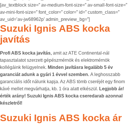
[av_textblock size=” av-medium-font-size=” av-small-font-size=”
av-mini-font-size=” font_color=” color=” id=” custom_class=”
av_uid=’av-jw68962p’ admin_preview_bg=”]
Suzuki Ignis ABS kocka
javítás
Profi ABS kocka javítás,
amit az ATE Continental-nál
tapasztalatot szerzett gépészmérnök és elektromérnök
kollégáink felügyelnek.
Minden javításra legalább 5 év
garanciát adunk a gyári 1 évvel szemben.
A leghosszabb
garanciális időt nálunk kapja. Az ABS tömb cseréjét egy finom
kávé mellet megvárhatja, kb. 1 óra alatt elkészül.
Legjobb ár/
érték arány! Suzuki Ignis ABS kocka cseredarab azonnal
készletről!
Suzuki Ignis ABS kocka ár