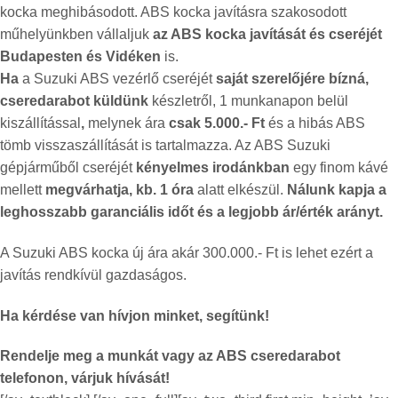
kocka meghibásodott. ABS kocka javításra szakosodott
műhelyünkben vállaljuk
az ABS kocka
javítását és cseréjét
Budapesten és Vidéken
is.
Ha
a Suzuki ABS vezérlő cseréjét
saját szerelőjére bízná,
cseredarabot küldünk
készletről, 1 munkanapon belül
kiszállítással
,
melynek ára
csak 5.000.- Ft
és a hibás ABS
tömb visszaszállítását is tartalmazza. Az ABS Suzuki
gépjárműből cseréjét
kényelmes irodánkban
egy finom kávé
mellett
megvárhatja, kb. 1 óra
alatt elkészül.
Nálunk kapja a
leghosszabb garanciális időt és a legjobb ár/érték arányt.
A Suzuki ABS kocka új ára akár 300.000.- Ft is lehet ezért a
javítás rendkívül gazdaságos.
Ha kérdése van hívjon minket, segítünk!
Rendelje meg a munkát vagy az ABS cseredarabot
telefonon, várjuk hívását!