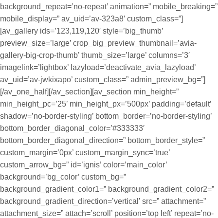
background_repeat=’no-repeat’ animation=” mobile_breaking=”
mobile_display=” av_uid=’av-323a8′ custom_class=”]
[av_gallery ids=’123,119,120′ style=’big_thumb’
preview_size=’large’ crop_big_preview_thumbnail=’avia-
gallery-big-crop-thumb’ thumb_size=’large’ columns=’3′
imagelink=’lightbox’ lazyload=’deactivate_avia_lazyload’
av_uid=’av-jwkixapo’ custom_class=” admin_preview_bg=”]
[/av_one_half][/av_section][av_section min_height=”
min_height_pc=’25’ min_height_px=’500px’ padding=’default’
shadow=’no-border-styling’ bottom_border=’no-border-styling’
bottom_border_diagonal_color=’#333333′
bottom_border_diagonal_direction=” bottom_border_style=”
custom_margin=’0px’ custom_margin_sync=’true’
custom_arrow_bg=” id=’ignis’ color=’main_color’
background=’bg_color’ custom_bg=”
background_gradient_color1=” background_gradient_color2=”
background_gradient_direction=’vertical’ src=” attachment=”
attachment_size=” attach=’scroll’ position=’top left’ repeat=’no-