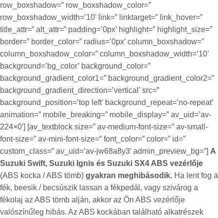
row_boxshadow=” row_boxshadow_color=”
row_boxshadow_width=’10’ link=” linktarget=” link_hover=”
title_attr=” alt_attr=” padding=’0px’ highlight=” highlight_size=”
border=” border_color=” radius=’0px’ column_boxshadow=”
column_boxshadow_color=” column_boxshadow_width=’10’
background=’bg_color’ background_color=”
background_gradient_color1=” background_gradient_color2=”
background_gradient_direction=’vertical’ src=”
background_position=’top left’ background_repeat=’no-repeat’
animation=” mobile_breaking=” mobile_display=” av_uid=’av-
224×0′] [av_textblock size=” av-medium-font-size=” av-small-
font-size=” av-mini-font-size=” font_color=” color=” id=”
custom_class=” av_uid=’av-jw68a8y3′ admin_preview_bg=”]
A
Suzuki Swift, Suzuki Ignis és Suzuki SX4 ABS vezérlője
(ABS kocka / ABS tömb)
gyakran meghibásodik.
Ha lent fog a
fék, beesik / becsúszik lassan a fékpedál, vagy szivárog a
fékolaj az ABS tömb alján, akkor az Ön ABS vezérlője
valószínűleg hibás. Az ABS kockában található alkatrészek