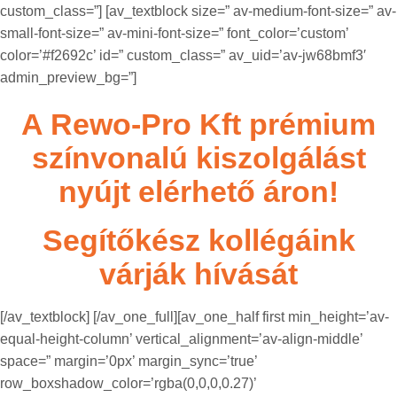
custom_class=”] [av_textblock size=” av-medium-font-size=” av-
small-font-size=” av-mini-font-size=” font_color=’custom’
color=’#f2692c’ id=” custom_class=” av_uid=’av-jw68bmf3′
admin_preview_bg=”]
A Rewo-Pro Kft prémium
színvonalú kiszolgálást
nyújt elérhető áron!
Segítőkész kollégáink
várják hívását
[/av_textblock] [/av_one_full][av_one_half first min_height=’av-
equal-height-column’ vertical_alignment=’av-align-middle’
space=” margin=’0px’ margin_sync=’true’
row_boxshadow_color=’rgba(0,0,0,0.27)’