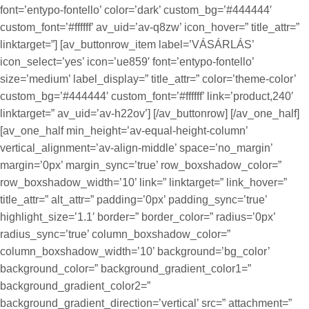
font=’entypo-fontello’ color=’dark’ custom_bg=’#444444′
custom_font=’#ffffff’ av_uid=’av-q8zw’ icon_hover=” title_attr=”
linktarget=”] [av_buttonrow_item label=’VÁSÁRLÁS’
icon_select=’yes’ icon=’ue859′ font=’entypo-fontello’
size=’medium’ label_display=” title_attr=” color=’theme-color’
custom_bg=’#444444′ custom_font=’#ffffff’ link=’product,240′
linktarget=” av_uid=’av-h22ov’] [/av_buttonrow] [/av_one_half]
[av_one_half min_height=’av-equal-height-column’
vertical_alignment=’av-align-middle’ space=’no_margin’
margin=’0px’ margin_sync=’true’ row_boxshadow_color=”
row_boxshadow_width=’10’ link=” linktarget=” link_hover=”
title_attr=” alt_attr=” padding=’0px’ padding_sync=’true’
highlight_size=’1.1′ border=” border_color=” radius=’0px’
radius_sync=’true’ column_boxshadow_color=”
column_boxshadow_width=’10’ background=’bg_color’
background_color=” background_gradient_color1=”
background_gradient_color2=”
background_gradient_direction=’vertical’ src=” attachment=”