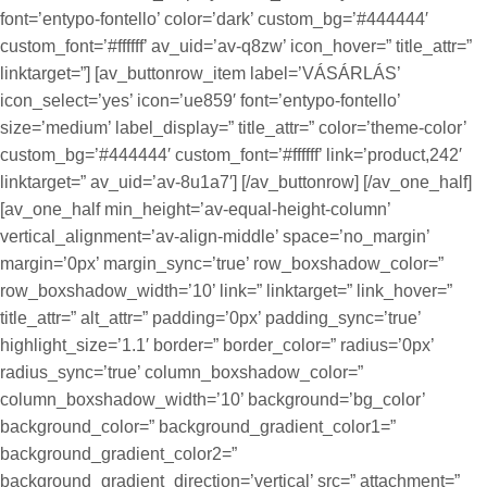
font=’entypo-fontello’ color=’dark’ custom_bg=’#444444′
custom_font=’#ffffff’ av_uid=’av-q8zw’ icon_hover=” title_attr=”
linktarget=”] [av_buttonrow_item label=’VÁSÁRLÁS’
icon_select=’yes’ icon=’ue859′ font=’entypo-fontello’
size=’medium’ label_display=” title_attr=” color=’theme-color’
custom_bg=’#444444′ custom_font=’#ffffff’ link=’product,242′
linktarget=” av_uid=’av-8u1a7′] [/av_buttonrow] [/av_one_half]
[av_one_half min_height=’av-equal-height-column’
vertical_alignment=’av-align-middle’ space=’no_margin’
margin=’0px’ margin_sync=’true’ row_boxshadow_color=”
row_boxshadow_width=’10’ link=” linktarget=” link_hover=”
title_attr=” alt_attr=” padding=’0px’ padding_sync=’true’
highlight_size=’1.1′ border=” border_color=” radius=’0px’
radius_sync=’true’ column_boxshadow_color=”
column_boxshadow_width=’10’ background=’bg_color’
background_color=” background_gradient_color1=”
background_gradient_color2=”
background_gradient_direction=’vertical’ src=” attachment=”