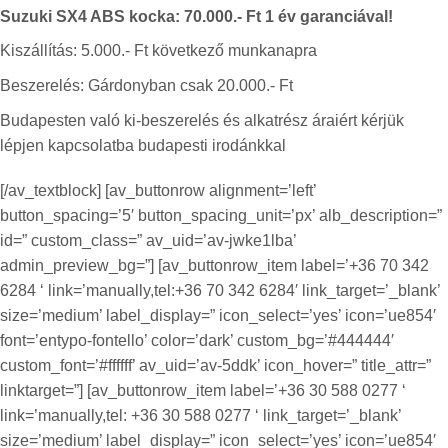
Suzuki SX4 ABS kocka: 70.000.- Ft 1 év garanciával!
Kiszállítás: 5.000.- Ft következő munkanapra
Beszerelés:
Gárdonyban csak 20.000.- Ft
Budapesten való ki-beszerelés és alkatrész áraiért kérjük
lépjen kapcsolatba budapesti irodánkkal
[/av_textblock] [av_buttonrow alignment=’left’
button_spacing=’5′ button_spacing_unit=’px’ alb_description=”
id=” custom_class=” av_uid=’av-jwke1lba’
admin_preview_bg=”] [av_buttonrow_item label=’+36 70 342
6284 ‘ link=’manually,tel:+36 70 342 6284′ link_target=’_blank’
size=’medium’ label_display=” icon_select=’yes’ icon=’ue854′
font=’entypo-fontello’ color=’dark’ custom_bg=’#444444′
custom_font=’#ffffff’ av_uid=’av-5ddk’ icon_hover=” title_attr=”
linktarget=”] [av_buttonrow_item label=’+36 30 588 0277 ‘
link=’manually,tel: +36 30 588 0277 ‘ link_target=’_blank’
size=’medium’ label_display=” icon_select=’yes’ icon=’ue854′