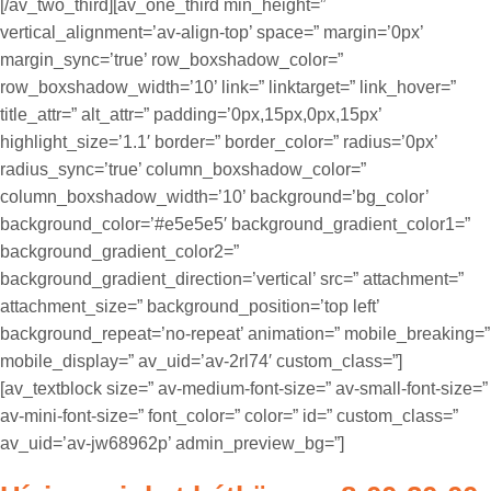
[/av_two_third][av_one_third min_height=”
vertical_alignment=’av-align-top’ space=” margin=’0px’
margin_sync=’true’ row_boxshadow_color=”
row_boxshadow_width=’10’ link=” linktarget=” link_hover=”
title_attr=” alt_attr=” padding=’0px,15px,0px,15px’
highlight_size=’1.1′ border=” border_color=” radius=’0px’
radius_sync=’true’ column_boxshadow_color=”
column_boxshadow_width=’10’ background=’bg_color’
background_color=’#e5e5e5′ background_gradient_color1=”
background_gradient_color2=”
background_gradient_direction=’vertical’ src=” attachment=”
attachment_size=” background_position=’top left’
background_repeat=’no-repeat’ animation=” mobile_breaking=”
mobile_display=” av_uid=’av-2rl74′ custom_class=”]
[av_textblock size=” av-medium-font-size=” av-small-font-size=”
av-mini-font-size=” font_color=” color=” id=” custom_class=”
av_uid=’av-jw68962p’ admin_preview_bg=”]