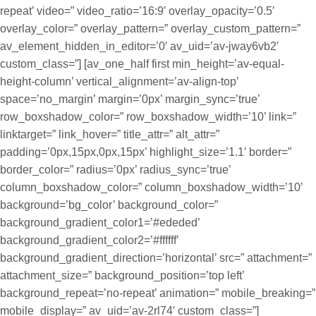
repeat’ video=” video_ratio=’16:9′ overlay_opacity=’0.5′
overlay_color=” overlay_pattern=” overlay_custom_pattern=”
av_element_hidden_in_editor=’0′ av_uid=’av-jway6vb2′
custom_class=”] [av_one_half first min_height=’av-equal-
height-column’ vertical_alignment=’av-align-top’
space=’no_margin’ margin=’0px’ margin_sync=’true’
row_boxshadow_color=” row_boxshadow_width=’10’ link=”
linktarget=” link_hover=” title_attr=” alt_attr=”
padding=’0px,15px,0px,15px’ highlight_size=’1.1′ border=”
border_color=” radius=’0px’ radius_sync=’true’
column_boxshadow_color=” column_boxshadow_width=’10’
background=’bg_color’ background_color=”
background_gradient_color1=’#ededed’
background_gradient_color2=’#ffffff’
background_gradient_direction=’horizontal’ src=” attachment=”
attachment_size=” background_position=’top left’
background_repeat=’no-repeat’ animation=” mobile_breaking=”
mobile_display=” av_uid=’av-2rl74′ custom_class=”]