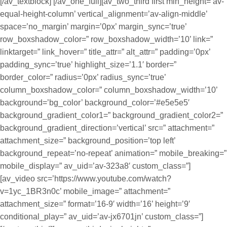
[/av_textblock] [/av_one_full][av_two_third first min_height=’av-
equal-height-column’ vertical_alignment=’av-align-middle’
space=’no_margin’ margin=’0px’ margin_sync=’true’
row_boxshadow_color=” row_boxshadow_width=’10’ link=”
linktarget=” link_hover=” title_attr=” alt_attr=” padding=’0px’
padding_sync=’true’ highlight_size=’1.1′ border=”
border_color=” radius=’0px’ radius_sync=’true’
column_boxshadow_color=” column_boxshadow_width=’10’
background=’bg_color’ background_color=’#e5e5e5′
background_gradient_color1=” background_gradient_color2=”
background_gradient_direction=’vertical’ src=” attachment=”
attachment_size=” background_position=’top left’
background_repeat=’no-repeat’ animation=” mobile_breaking=”
mobile_display=” av_uid=’av-323a8′ custom_class=”]
[av_video src=’https://www.youtube.com/watch?
v=1yc_1BR3n0c’ mobile_image=” attachment=”
attachment_size=” format=’16-9′ width=’16’ height=’9′
conditional_play=” av_uid=’av-jx6701jn’ custom_class=”]