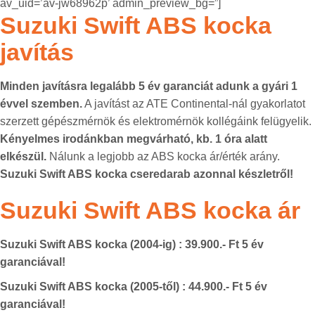
av_uid=’av-jw68962p’ admin_preview_bg=”]
Suzuki Swift ABS kocka
javítás
Minden javításra legalább 5 év garanciát adunk a gyári 1
évvel szemben.
A javítást az ATE Continental-nál gyakorlatot
szerzett gépészmérnök és elektromérnök kollégáink felügyelik.
Kényelmes irodánkban megvárható, kb. 1 óra alatt
elkészül.
Nálunk a legjobb az ABS kocka ár/érték arány.
Suzuki Swift ABS kocka cseredarab azonnal készletről!
Suzuki Swift ABS kocka ár
Suzuki Swift ABS kocka (2004-ig) : 39
.900.- Ft 5 év
garanciával!
Suzuki Swift ABS kocka (2005-től) : 44
.900.- Ft 5 év
garanciával!