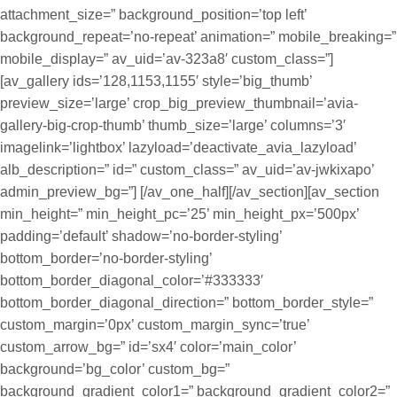
attachment_size=” background_position=’top left’
background_repeat=’no-repeat’ animation=” mobile_breaking=”
mobile_display=” av_uid=’av-323a8′ custom_class=”]
[av_gallery ids=’128,1153,1155′ style=’big_thumb’
preview_size=’large’ crop_big_preview_thumbnail=’avia-
gallery-big-crop-thumb’ thumb_size=’large’ columns=’3′
imagelink=’lightbox’ lazyload=’deactivate_avia_lazyload’
alb_description=” id=” custom_class=” av_uid=’av-jwkixapo’
admin_preview_bg=”] [/av_one_half][/av_section][av_section
min_height=” min_height_pc=’25’ min_height_px=’500px’
padding=’default’ shadow=’no-border-styling’
bottom_border=’no-border-styling’
bottom_border_diagonal_color=’#333333′
bottom_border_diagonal_direction=” bottom_border_style=”
custom_margin=’0px’ custom_margin_sync=’true’
custom_arrow_bg=” id=’sx4′ color=’main_color’
background=’bg_color’ custom_bg=”
background_gradient_color1=” background_gradient_color2=”