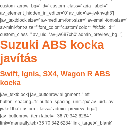
custom_arrow_bg=” id=” custom_class=” aria_label=”
av_element_hidden_in_editor=’0′ av_uid=’av-jwkhvqh3′]
[av_textblock size=” av-medium-font-size=” av-small-font-size=”
av-mini-font-size=” font_color=’custom’ color=’#fcfcfc’ id=”
custom_class=” av_uid=’av-jw687xh0′ admin_preview_bg=”]
Suzuki ABS kocka
javítás
Swift, Ignis, SX4, Wagon R ABS
kocka
[/av_textblock] [av_buttonrow alignment=’left’
button_spacing=’5′ button_spacing_unit=’px’ av_uid=’av-
jwke1lba’ custom_class=” admin_preview_bg=”]
[av_buttonrow_item label=’+36 70 342 6284 ‘
link=’manually,tel:+36 70 342 6284′ link_target=’_blank’