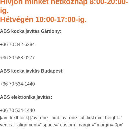
Hívjon minket hétköznap 8:00-20:00-
ig.
Hétvégén 10:00-17:00-ig.
ABS kocka javítás Gárdony:
+36 70 342-6284
+36 30 588-0277
ABS kocka javítás Budapest:
+36 70 534-1440
ABS elektronika javítás:
+36 70 534-1440
[/av_textblock] [/av_one_third][av_one_full first min_height=”
vertical_alignment=” space=” custom_margin=” margin=’0px’