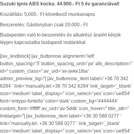
Suzuki Ignis ABS kocka: 44.900.- Ft 5 év garanciával!
Kiszállítás: 5.000.- Ft következő munkanapra
Beszerelés:
Gárdonyban csak 20.000.- Ft
Budapesten való ki-beszerelés és alkatrész áraiért kérjük
lépjen kapcsolatba budapesti irodánkkal
[/av_textblock] [av_buttonrow alignment=’left’
button_spacing=’5′ button_spacing_unit=’px’ alb_description=”
id=” custom_class=” av_uid=’av-jwke1lba’
admin_preview_bg=”] [av_buttonrow_item label=’+36 70 342
6284 ‘ link=’manually,tel:+36 70 342 6284′ link_target=’_blank’
size=’medium’ label_display=” icon_select=’yes’ icon=’ue854′
font=’entypo-fontello’ color=’dark’ custom_bg=’#444444′
custom_font=’#ffffff’ av_uid=’av-5ddk’ icon_hover=” title_attr=”
linktarget=”] [av_buttonrow_item label=’+36 30 588 0277 ‘
link=’manually,tel: +36 30 588 0277 ‘ link_target=’_blank’
size=’medium’ label_display=” icon_select=’yes’ icon=’ue854′