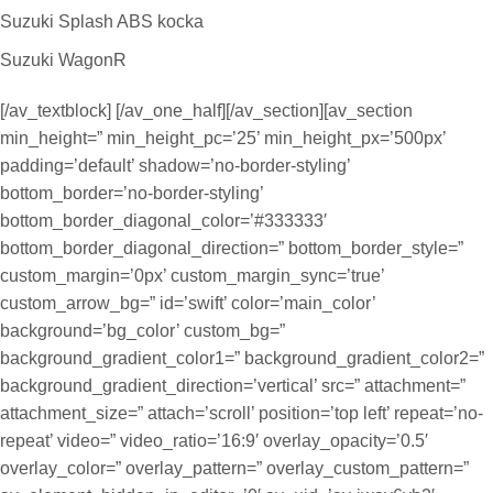
Suzuki Splash ABS kocka
Suzuki WagonR
[/av_textblock] [/av_one_half][/av_section][av_section
min_height=” min_height_pc=’25’ min_height_px=’500px’
padding=’default’ shadow=’no-border-styling’
bottom_border=’no-border-styling’
bottom_border_diagonal_color=’#333333′
bottom_border_diagonal_direction=” bottom_border_style=”
custom_margin=’0px’ custom_margin_sync=’true’
custom_arrow_bg=” id=’swift’ color=’main_color’
background=’bg_color’ custom_bg=”
background_gradient_color1=” background_gradient_color2=”
background_gradient_direction=’vertical’ src=” attachment=”
attachment_size=” attach=’scroll’ position=’top left’ repeat=’no-
repeat’ video=” video_ratio=’16:9′ overlay_opacity=’0.5′
overlay_color=” overlay_pattern=” overlay_custom_pattern=”