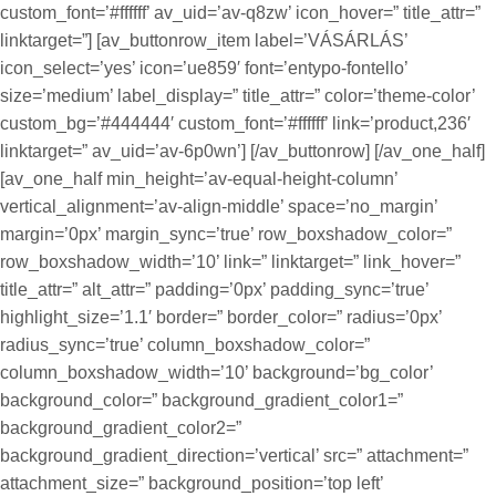
custom_font=’#ffffff’ av_uid=’av-q8zw’ icon_hover=” title_attr=”
linktarget=”] [av_buttonrow_item label=’VÁSÁRLÁS’
icon_select=’yes’ icon=’ue859′ font=’entypo-fontello’
size=’medium’ label_display=” title_attr=” color=’theme-color’
custom_bg=’#444444′ custom_font=’#ffffff’ link=’product,236′
linktarget=” av_uid=’av-6p0wn’] [/av_buttonrow] [/av_one_half]
[av_one_half min_height=’av-equal-height-column’
vertical_alignment=’av-align-middle’ space=’no_margin’
margin=’0px’ margin_sync=’true’ row_boxshadow_color=”
row_boxshadow_width=’10’ link=” linktarget=” link_hover=”
title_attr=” alt_attr=” padding=’0px’ padding_sync=’true’
highlight_size=’1.1′ border=” border_color=” radius=’0px’
radius_sync=’true’ column_boxshadow_color=”
column_boxshadow_width=’10’ background=’bg_color’
background_color=” background_gradient_color1=”
background_gradient_color2=”
background_gradient_direction=’vertical’ src=” attachment=”
attachment_size=” background_position=’top left’