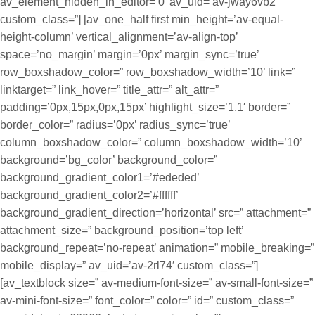
av_element_hidden_in_editor=’0′ av_uid=’av-jway6vb2′
custom_class=”] [av_one_half first min_height=’av-equal-
height-column’ vertical_alignment=’av-align-top’
space=’no_margin’ margin=’0px’ margin_sync=’true’
row_boxshadow_color=” row_boxshadow_width=’10’ link=”
linktarget=” link_hover=” title_attr=” alt_attr=”
padding=’0px,15px,0px,15px’ highlight_size=’1.1′ border=”
border_color=” radius=’0px’ radius_sync=’true’
column_boxshadow_color=” column_boxshadow_width=’10’
background=’bg_color’ background_color=”
background_gradient_color1=’#ededed’
background_gradient_color2=’#ffffff’
background_gradient_direction=’horizontal’ src=” attachment=”
attachment_size=” background_position=’top left’
background_repeat=’no-repeat’ animation=” mobile_breaking=”
mobile_display=” av_uid=’av-2rl74′ custom_class=”]
[av_textblock size=” av-medium-font-size=” av-small-font-size=”
av-mini-font-size=” font_color=” color=” id=” custom_class=”