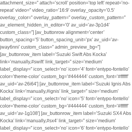
attachment_size=” attach=’scroll’ position=’top left’ repeat=’no-
repeat’ video=” video_ratio=’16:9′ overlay_opacity=’0.5′
overlay_color=” overlay_pattern=” overlay_custom_pattern=”
av_element_hidden_in_editor=’0′ av_uid=’av-3p1d4′
custom_class=”] [av_buttonrow alignment=’center’
button_spacing=’5′ button_spacing_unit=’px’ av_uid=’av-
jway6nni’ custom_class=” admin_preview_bg=”]
[av_buttonrow_item label=’Suzuki Swift Abs Kocka’
link=’manually,#swift’ link_target=” size=’medium’
label_display=” icon_select=’no’ icon=’4′ font=’entypo-fontello’
color=’theme-color’ custom_bg=’#444444′ custom_font=’#ffffff’
av_uid=’av-26i64′] [av_buttonrow_item label=’Suzuki Ignis Abs
Kocka’ link=’manually,#ignis’ link_target=” size=’medium’
label_display=” icon_select=’no’ icon=’5′ font=’entypo-fontello’
color=’theme-color’ custom_bg=’#444444′ custom_font=’#ffffff’
av_uid=’av-1g108′] [av_buttonrow_item label=’Suzuki SX4 Abs
Kocka’ link=’manually,#sx4′ link_target=” size=’medium’
label_display=” icon_select=’no’ icon=’6′ font=’entypo-fontello’