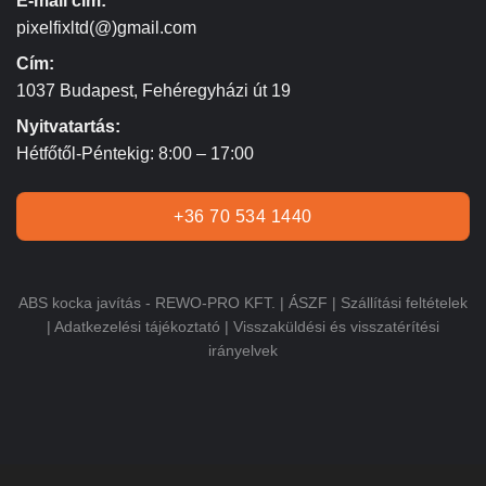
E-mail cím:
pixelfixltd(@)gmail.com
Cím:
1037 Budapest, Fehéregyházi út 19
Nyitvatartás:
Hétfőtől-Péntekig: 8:00 – 17:00
+36 70 534 1440
ABS kocka javítás - REWO-PRO KFT. |
ÁSZF
|
Szállítási feltételek
|
Adatkezelési tájékoztató
|
Visszaküldési és visszatérítési
irányelvek