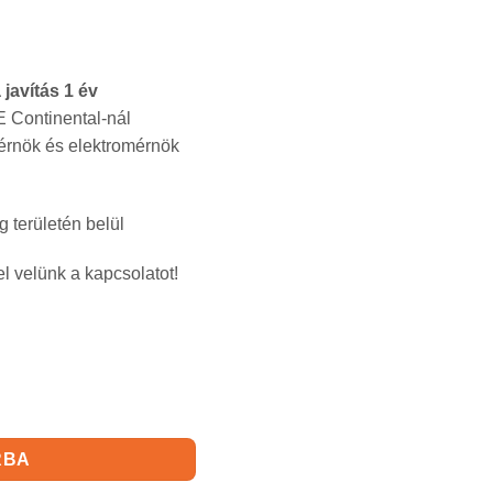
javítás 1 év
E Continental-nál
érnök és elektromérnök
g területén belül
el velünk a kapcsolatot!
nnyiség
RBA