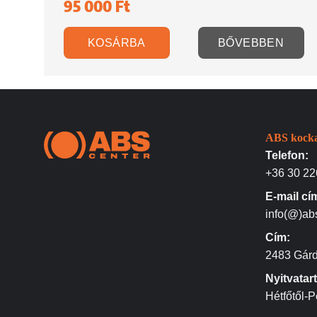
95 000
Ft
KOSÁRBA
BŐVEBBEN
ABS kocka
Telefon:
+36 30 22
E-mail cí
info(@)ab
Cím:
2483 Gárd
Nyitvatar
Hétfőtől-P