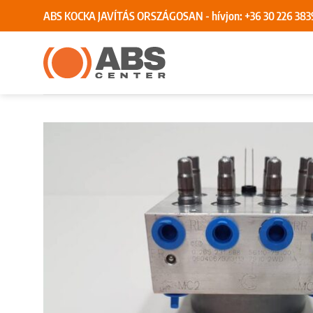
Skip
ABS KOCKA JAVÍTÁS ORSZÁGOSAN - hívjon:
+36 30 226 383
to
content