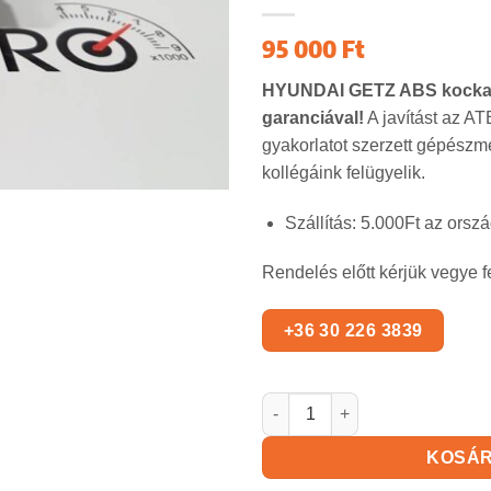
95 000
Ft
HYUNDAI GETZ
ABS kocka 
garanciával!
A javítást az AT
gyakorlatot szerzett gépészm
kollégáink felügyelik.
Szállítás: 5.000Ft az orszá
Rendelés előtt kérjük vegye f
HYUNDAI GETZ ABS kocka me
KOSÁ