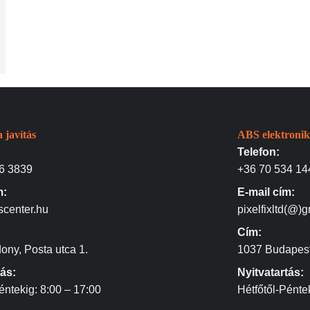
 javítás
ABS elektronik
Telefon:
6 3839
+36 70 534 14
m:
E-mail cím:
scenter.hu
pixelfixltd(@)
Cím:
ony, Posta utca 1.
1037 Budapest
tás:
Nyitvatartás:
éntekig: 8:00 – 17:00
Hétfőtől-Pénte