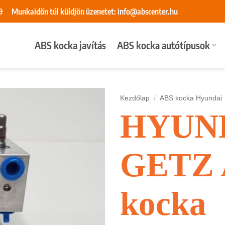
9
Munkaidőn túl küldjön üzenetet:
info@abscenter.hu
ABS kocka javítás
ABS kocka autótípusok
Kezdőlap
/
ABS kocka Hyundai
HYUN
GETZ 
kocka