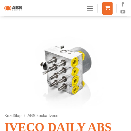
Skip
to
content
Kezdőlap
/
ABS kocka Iveco
IVECO DAILY ABS