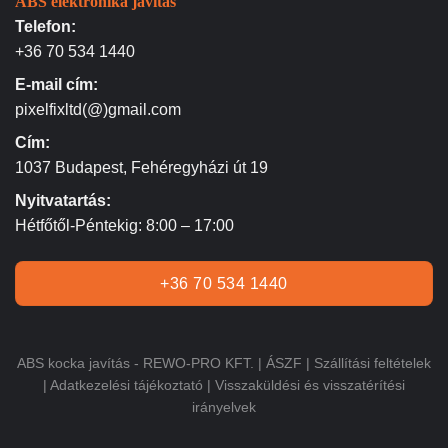
ABS elektronika javítás
Telefon:
+36 70 534 1440
E-mail cím:
pixelfixltd(@)gmail.com
Cím:
1037 Budapest, Fehéregyházi út 19
Nyitvatartás:
Hétfőtől-Péntekig: 8:00 – 17:00
+36 70 534 1440
ABS kocka javítás - REWO-PRO KFT. |
ÁSZF
|
Szállítási feltételek
|
Adatkezelési tájékoztató
|
Visszaküldési és visszatérítési
irányelvek