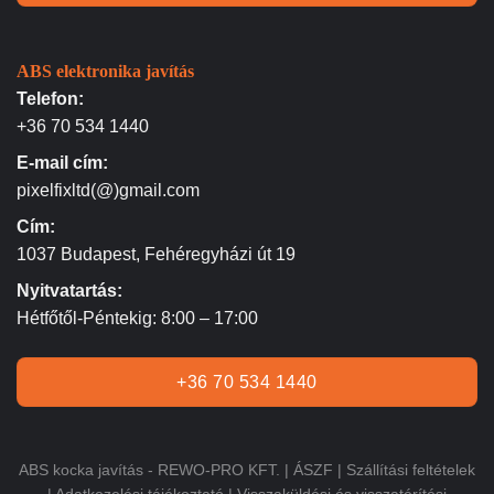
ABS elektronika javítás
Telefon:
+36 70 534 1440
E-mail cím:
pixelfixltd(@)gmail.com
Cím:
1037 Budapest, Fehéregyházi út 19
Nyitvatartás:
Hétfőtől-Péntekig: 8:00 – 17:00
+36 70 534 1440
ABS kocka javítás - REWO-PRO KFT. |
ÁSZF
|
Szállítási feltételek