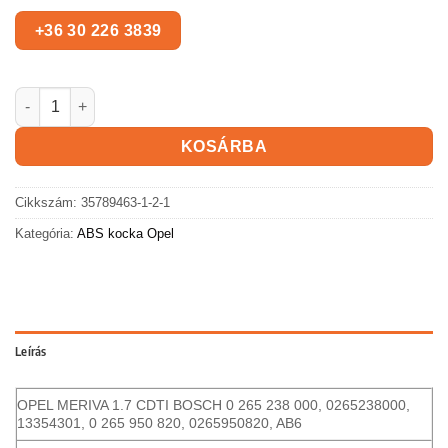
OPEL Meriva ABS kocka mennyiség
KOSÁRBA
Cikkszám:
35789463-1-2-1
Kategória:
ABS kocka Opel
Leírás
OPEL MERIVA 1.7 CDTI BOSCH 0 265 238 000, 0265238000,
13354301, 0 265 950 820, 0265950820, AB6