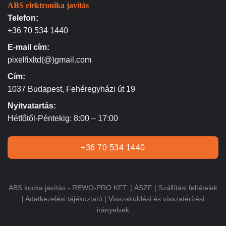
ABS elektronika javítás
Telefon:
+36 70 534 1440
E-mail cím:
pixelfixltd(@)gmail.com
Cím:
1037 Budapest, Fehéregyházi út 19
Nyitvatartás:
Hétfőtől-Péntekig: 8:00 – 17:00
+36 70 534 1440
ABS kocka javítás - REWO-PRO KFT. |
ÁSZF
|
Szállítási feltételek
|
Adatkezelési tájékoztató
|
Visszaküldési és visszatérítési
irányelvek