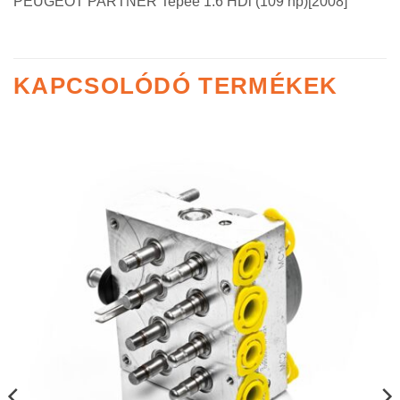
PEUGEOT PARTNER Tepee 1.6 HDi (109 hp)[2008]
KAPCSOLÓDÓ TERMÉKEK